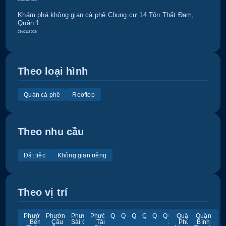
Khám phá không gian cà phê Chung cư 14 Tôn Thất Đạm,
Quận 1
29/01/2026
Theo loại hình
Quán cà phê
Rooftop
Theo nhu cầu
Đặt tiệc
Không gian riêng
Theo vị trí
Phường
Phường
Phường
Phường
Quận
Quận
Quận
Quận
Quận
Quận
Quận
Quận
Bến
Cầu
Sài Gòn
Tân
1
2
3
4
5
11
Phú
Bình