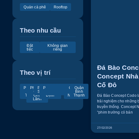
Quán cà phê
Rooftop
Theo nhu cầu
Đặt
Không gian
tiệc
riêng
Đá Bào Conc
Theo vị trí
Concept Nhà
Cố Đô
Phường
Phường
Phường
Phường
Quận
Quận
Quận
Quận
Quận
Quận
Quận
Quận
Bến
Cầu
Sài Gòn
Tân
1
2
3
4
5
11
Phú
Bình
Thành
Ông
Định
Nhuận
Thạnh
Đá Bào Concept Codo là
Lãnh
trải nghiệm cho những 
truyền thống. Concept 
“phim trường có bán
27/02/2026