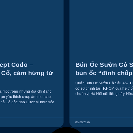
ept Codo –
Bún Ốc Sườn Cô S
 Cổ, cảm hứng từ
bún ốc “đỉnh chốp
Quán Bún Ốc Sườn Cô Sáu 457 Ha
cơ sở chính tại TP.HCM của hệ thố
 một trong những địa chỉ đáng
chuẩn vị Hà Nội nổi tiếng này. Nếu
bạn yêu thích chụp ảnh concept
Nhà Cổ độc đáo Được ví như một
06/08/2026