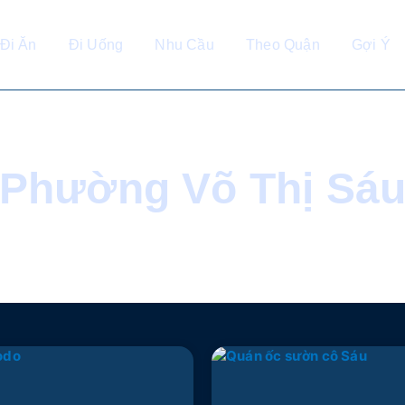
Đi Ăn
Đi Uống
Nhu Cầu
Theo Quận
Gợi Ý
Phường Võ Thị Sá