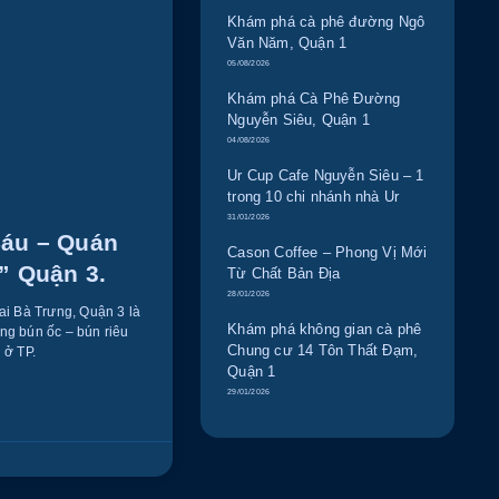
Khám phá cà phê đường Ngô
Văn Năm, Quận 1
05/08/2026
Khám phá Cà Phê Đường
Nguyễn Siêu, Quận 1
04/08/2026
Ur Cup Cafe Nguyễn Siêu – 1
trong 10 chi nhánh nhà Ur
31/01/2026
áu – Quán
Cason Coffee – Phong Vị Mới
” Quận 3.
Từ Chất Bản Địa
28/01/2026
i Bà Trưng, Quận 3 là
Khám phá không gian cà phê
ng bún ốc – bún riêu
Chung cư 14 Tôn Thất Đạm,
 ở TP.
Quận 1
29/01/2026