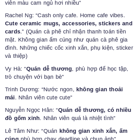
viên màu cam ngủ hơi nhiều”
Rachel Ng: “Cash only cafe. Home cafe vibes.
Cute ceramic mugs, accessories, stickers and
cards
.” (Quán cà phê chỉ nhận thanh toán tiền
mặt. Không gian ấm cúng như quán cà phê gia
đình. Những chiếc cốc xinh xắn, phụ kiện, sticker
và thiệp)
Vy Hà: “
Quán dễ thương
, phù hợp để học tập,
trò chuyện với bạn bè”
Trinh Dương: “Nước ngon,
không gian thoải
mái
. Nhân viên cute cute”
Nguyễn Ngọc Hân: “
Quán dễ thương, có nhiều
đồ gốm xinh
. Nhân viên quá là nhiệt tình”
Lê Tâm Như: “Quán
không gian xinh xắn, ấm
cúng
phù hợp chạy deadline và chụp ảnh”