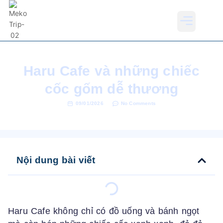
Ban Đêm Ban Hôm
Đi Ăn
Đi Uống
Nhu Cầu
Theo Quận
Gợi Ý
Haru Cafe và những chiếc
cốc gốm dễ thương
09/01/2026
No Comments
Nội dung bài viết
Haru Cafe không chỉ có đồ uống và bánh ngọt