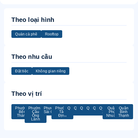
Theo loại hình
Quán cà phê
Rooftop
Theo nhu cầu
Đặt tiệc
Không gian riêng
Theo vị trí
Phường
Phường
Phường
Phường
Quận
Quận
Quận
Quận
Quận
Quận
Quận
Quận
Bến
Cầu
Sài Gòn
Tân
1
2
3
4
5
11
Phú
Bình
Thành
Ông
Định
Nhuận
Thạnh
Lãnh