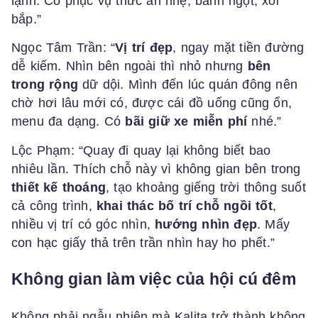
lạnh. Có phục vụ thức ăn nhẹ, bánh ngọt, xôi
bắp.”
Ngọc Tâm Trần: “
Vị trí đẹp
, ngay mặt tiền đường
dễ kiếm. Nhìn bên ngoài thì nhỏ nhưng
bên
trong rộng
dữ dội. Mình đến lúc quán đông nên
chờ hơi lâu mới có, được cái đồ uống cũng ổn,
menu đa dạng. Có
bãi giữ xe miễn phí
nhé.”
Lộc Phạm: “Quay đi quay lại không biết bao
nhiêu lần. Thích chỗ này vì không gian bên trong
thiết kế thoáng
, tạo khoảng giếng trời thông suốt
cả công trình,
khai thác bố trí chỗ ngồi tốt
,
nhiều vị trí có góc nhìn,
hướng nhìn đẹp
. Mấy
con hạc giấy thả trên trần nhìn hay ho phết.”
Không gian làm việc của hội cú đêm
Không phải ngẫu nhiên mà Kalita trở thành không