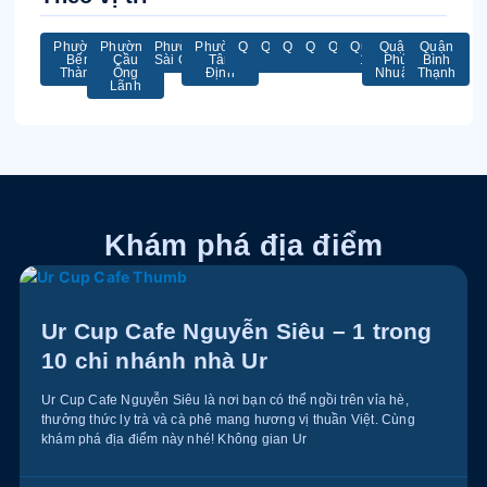
Phường
Phường
Phường
Phường
Quận
Quận
Quận
Quận
Quận
Quận
Quận
Quận
Bến
Cầu
Sài Gòn
Tân
1
2
3
4
5
11
Phú
Bình
Thành
Ông
Định
Nhuận
Thạnh
Lãnh
Khám phá địa điểm
Ur Cup Cafe Nguyễn Siêu – 1 trong
10 chi nhánh nhà Ur
Ur Cup Cafe Nguyễn Siêu là nơi bạn có thể ngồi trên vỉa hè,
thưởng thức ly trà và cà phê mang hương vị thuần Việt. Cùng
khám phá địa điểm này nhé! Không gian Ur